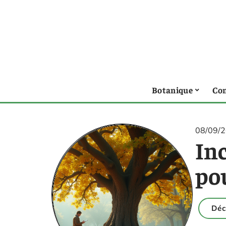
Botanique
Con
08/09/
In
pou
Déc