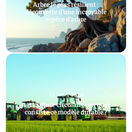
Arbre le plus résilient :
découverte d’une incroyable
espèce d’arbre
11 mars 2026
Agriculture circulaire : en quoi
consiste ce modèle durable ?