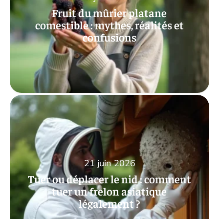
Fruit du mûrier platane
comestible : mythes, réalités et
confusions
21 juin 2026
Tuer ou déplacer le nid : comment
tuer un frelon asiatique
légalement ?