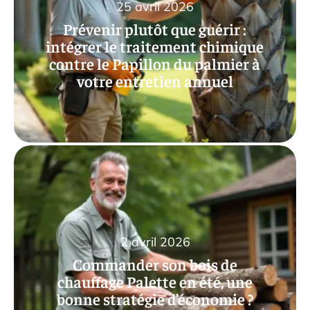
25 avril 2026
Prévenir plutôt que guérir :
intégrer le traitement chimique
contre le Papillon du palmier à
votre entretien annuel
2 avril 2026
Commander son bois de
chauffage Palette en été, une
bonne stratégie d’économie ?