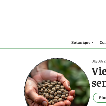
Botanique
Con
08/09/
Vie
se
Pla