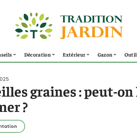
seils
Décoration
Extérieur
Gazon
Outil
2025
illes graines : peut-on 
mer ?
ntation