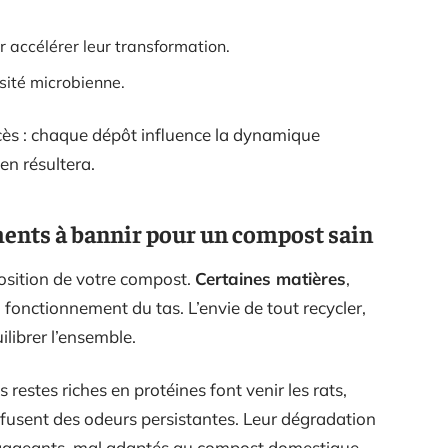
accélérer leur transformation.
rsité microbienne.
xcès : chaque dépôt influence la dynamique
 en résultera.
iments à bannir pour un compost sain
osition de votre compost.
Certaines matières
,
onctionnement du tas. L’envie de tout recycler,
librer l’ensemble.
s restes riches en protéines font venir les rats,
ffusent des odeurs persistantes. Leur dégradation
ngageants, mal adaptés au compost domestique,