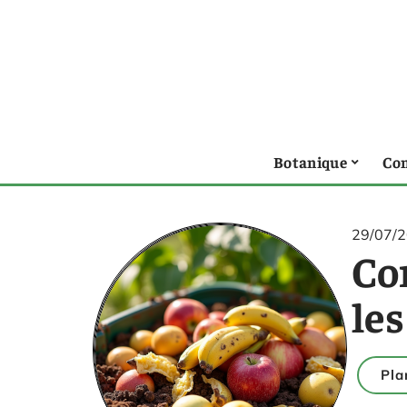
Botanique
Con
29/07/
Com
le
Pla