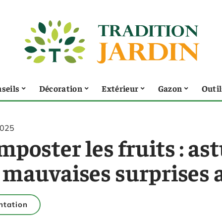
seils
Décoration
Extérieur
Gazon
Outil
2025
poster les fruits : as
s mauvaises surprises
ntation