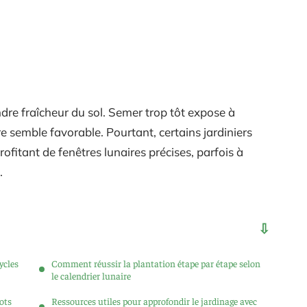
ndre fraîcheur du sol. Semer trop tôt expose à
re semble favorable. Pourtant, certains jardiniers
fitant de fenêtres lunaires précises, parfois à
.
ycles
Comment réussir la plantation étape par étape selon
le calendrier lunaire
ots
Ressources utiles pour approfondir le jardinage avec