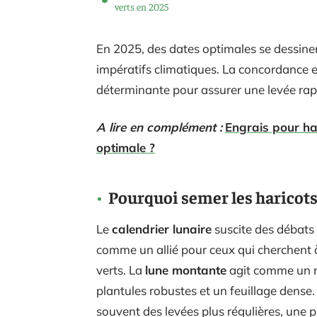
verts en 2025
En 2025, des dates optimales se dessinent
impératifs climatiques. La concordance 
déterminante pour assurer une levée ra
A lire en complément :
Engrais pour har
optimale ?
Pourquoi semer les haricots v
Le
calendrier lunaire
suscite des débats 
comme un allié pour ceux qui cherchent à
verts. La
lune montante
agit comme un m
plantules robustes et un feuillage dense
souvent des levées plus régulières, une p