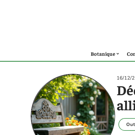
Botanique
Con
16/12/
Dé
all
Out