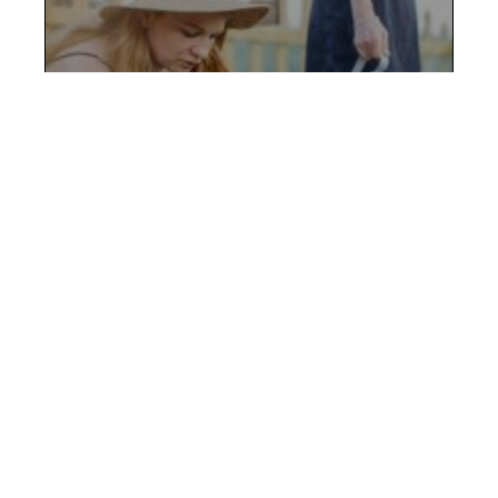
Outil désherbage : guide pour
choisir le meilleur outil
efficace
13 juin 2026