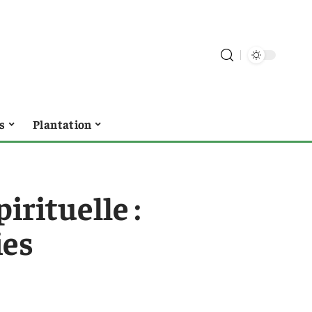
s
Plantation
pirituelle :
ies