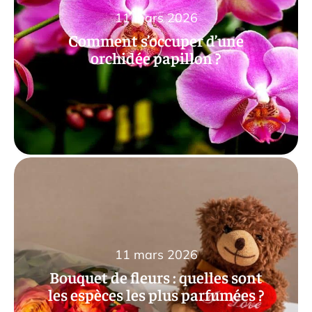
11 mars 2026
Comment s’occuper d’une
orchidée papillon ?
11 mars 2026
Bouquet de fleurs : quelles sont
les espèces les plus parfumées ?