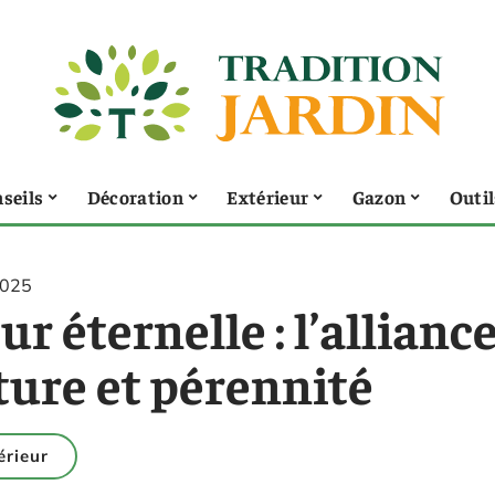
seils
Décoration
Extérieur
Gazon
Outil
2025
ur éternelle : l’allianc
ture et pérennité
érieur