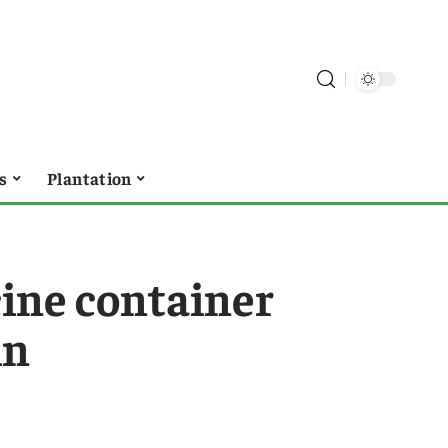
s
Plantation
cine container
in