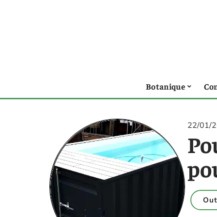
Botanique
Con
22/01/
Po
po
Out