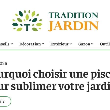
seils
Décoration
Extérieur
Gazon
Outil
2026
urquoi choisir une pis
ur sublimer votre jard
ils