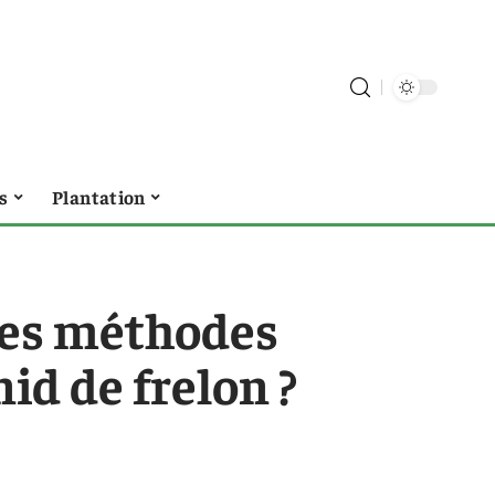
s
Plantation
res méthodes
id de frelon ?