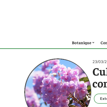
Botanique
Con
23/03/
Cul
co
Ext