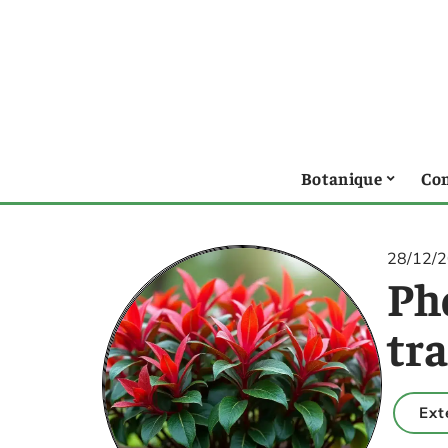
Botanique
Con
28/12/
Pho
tr
Ext