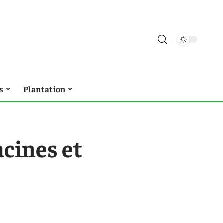
s
Plantation
acines et