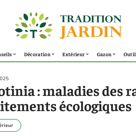
seils
Décoration
Extérieur
Gazon
Outil
2025
tinia : maladies des r
aitements écologiques
érieur